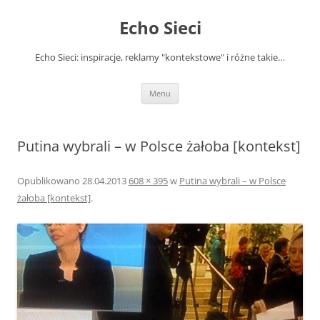
Przejdź
do
Echo Sieci
treści
Echo Sieci: inspiracje, reklamy "kontekstowe" i różne takie…
Menu
Putina wybrali – w Polsce żałoba [kontekst]
Opublikowano
28.04.2013
608 × 395
w
Putina wybrali – w Polsce
żałoba [kontekst]
.