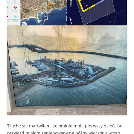
Trochę się martwiłem, że ominie mnie pierwszy dzień, bo
przyjazd miałem zaplanowany na późny wieczór 15-tego.