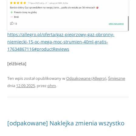
https://allegro.pl/oferta/gaz-pieprzowy-gaz-obronny-
niemiecki-15-oc-mega-moc-strumien-40ml-gratis-
17634867116#productReviews
[elżbieta]
Ten wpis został opublikowany w
Odpakowane (Allegro)
,
Śmieszne
dnia
12.09.2025
,
przez
ohm
.
[odpakowane] Naklejka zmienia wszystko