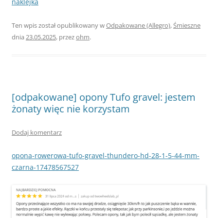
naklejka
Ten wpis został opublikowany w
Odpakowane (Allegro)
,
Śmieszne
dnia
23.05.2025
,
przez
ohm
.
[odpakowane] opony Tufo gravel: jestem
żonaty więc nie korzystam
Dodaj komentarz
opona-rowerowa-tufo-gravel-thundero-hd-28-1-5-44-mm-
czarna-17478567527