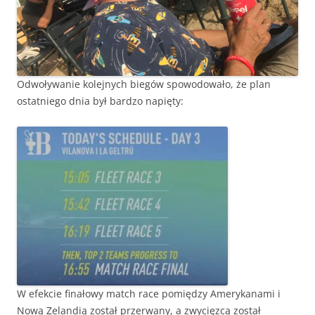
Odwoływanie kolejnych biegów spowodowało, że plan
ostatniego dnia był bardzo napięty:
W efekcie finałowy match race pomiędzy Amerykanami i
Nową Zelandią został przerwany, a zwycięzcą został