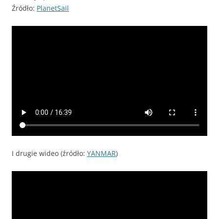
Źródło:
PlanetSail
I drugie wideo (źródło:
YANMAR
)