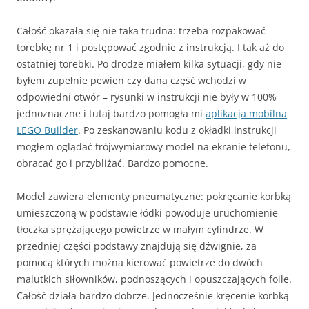
Całość okazała się nie taka trudna: trzeba rozpakować
torebkę nr 1 i postępować zgodnie z instrukcją. I tak aż do
ostatniej torebki. Po drodze miałem kilka sytuacji, gdy nie
byłem zupełnie pewien czy dana część wchodzi w
odpowiedni otwór – rysunki w instrukcji nie były w 100%
jednoznaczne i tutaj bardzo pomogła mi
aplikacja mobilna
LEGO Builder
. Po zeskanowaniu kodu z okładki instrukcji
mogłem oglądać trójwymiarowy model na ekranie telefonu,
obracać go i przybliżać. Bardzo pomocne.
Model zawiera elementy pneumatyczne: pokręcanie korbką
umieszczoną w podstawie łódki powoduje uruchomienie
tłoczka sprężającego powietrze w małym cylindrze. W
przedniej części podstawy znajdują się dźwignie, za
pomocą których można kierować powietrze do dwóch
malutkich siłowników, podnoszących i opuszczających foile.
Całość działa bardzo dobrze. Jednocześnie kręcenie korbką