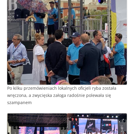
Po kilku przemówieniach lokalnych oficjeli ryba została
wręczona, a zwycięska załoga radośnie polewała się
szampanem