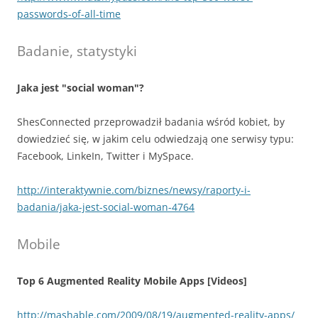
passwords-of-all-time
Badanie, statystyki
Jaka jest "social woman"?
ShesConnected przeprowadził badania wśród kobiet, by
dowiedzieć się, w jakim celu odwiedzają one serwisy typu:
Facebook, LinkeIn, Twitter i MySpace.
http://interaktywnie.com/biznes/newsy/raporty-i-
badania/jaka-jest-social-woman-4764
Mobile
Top 6 Augmented Reality Mobile Apps [Videos]
http://mashable.com/2009/08/19/augmented-reality-apps/