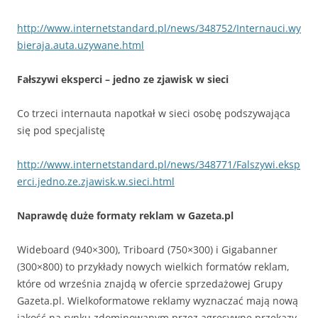
http://www.internetstandard.pl/news/348752/Internauci.wy
bieraja.auta.uzywane.html
Fałszywi eksperci – jedno ze zjawisk w sieci
Co trzeci internauta napotkał w sieci osobę podszywająca
się pod specjalistę
http://www.internetstandard.pl/news/348771/Falszywi.eksp
erci.jedno.ze.zjawisk.w.sieci.html
Naprawdę duże formaty reklam w Gazeta.pl
Wideboard (940×300), Triboard (750×300) i Gigabanner
(300×800) to przykłady nowych wielkich formatów reklam,
które od września znajdą w ofercie sprzedażowej Grupy
Gazeta.pl. Wielkoformatowe reklamy wyznaczać mają nową
jakość na rynku zdominowanym przez agresywne przekazy.