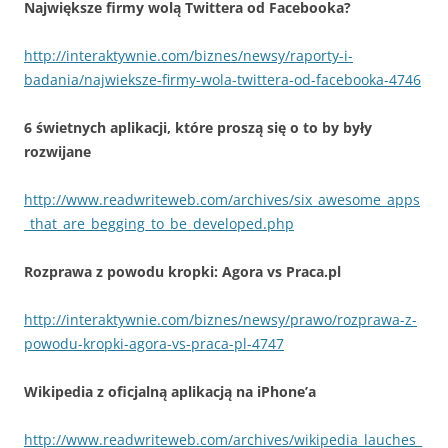
Największe firmy wolą Twittera od Facebooka?
http://interaktywnie.com/biznes/newsy/raporty-i-
badania/najwieksze-firmy-wola-twittera-od-facebooka-4746
6 świetnych aplikacji, które proszą się o to by były
rozwijane
http://www.readwriteweb.com/archives/six_awesome_apps
_that_are_begging_to_be_developed.php
Rozprawa z powodu kropki: Agora vs Praca.pl
http://interaktywnie.com/biznes/newsy/prawo/rozprawa-z-
powodu-kropki-agora-vs-praca-pl-4747
Wikipedia z oficjalną aplikacją na iPhone’a
http://www.readwriteweb.com/archives/wikipedia_lauches_