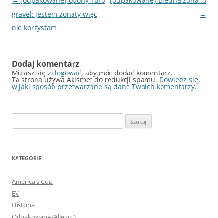
Nawigacja
←
[odpakowane] opony Tufo
[odpakowane] Biedna żona :o
wpisu
gravel: jestem żonaty więc
→
nie korzystam
Dodaj komentarz
Musisz się
zalogować
, aby móc dodać komentarz.
Ta strona używa Akismet do redukcji spamu.
Dowiedz się,
w jaki sposób przetwarzane są dane Twoich komentarzy.
Szukaj:
KATEGORIE
America's Cup
EV
Historia
Odpakowane (Allegro)