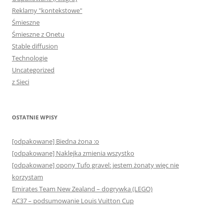
Reklamy "kontekstowe"
Śmieszne
Śmieszne z Onetu
Stable diffusion
Technologie
Uncategorized
z Sieci
OSTATNIE WPISY
[odpakowane] Biedna żona :o
[odpakowane] Naklejka zmienia wszystko
[odpakowane] opony Tufo gravel: jestem żonaty więc nie
korzystam
Emirates Team New Zealand – dogrywka (LEGO)
AC37 – podsumowanie Louis Vuitton Cup