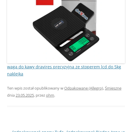
waga do kawy dravires precyzyjna ze stoperem lcd do 5kg
naklejka
Ten wpis został opublikowany w
Odpakowane (Allegro)
,
Śmieszne
dnia
23.05.2025
,
przez
ohm
.