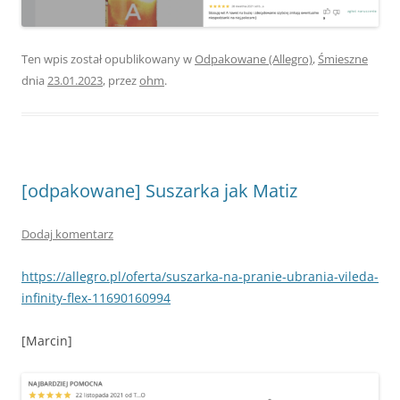
Ten wpis został opublikowany w
Odpakowane (Allegro)
,
Śmieszne
dnia
23.01.2023
,
przez
ohm
.
[odpakowane] Suszarka jak Matiz
Dodaj komentarz
https://allegro.pl/oferta/suszarka-na-pranie-ubrania-vileda-
infinity-flex-11690160994
[Marcin]