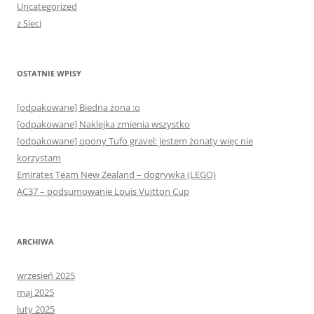
Uncategorized
z Sieci
OSTATNIE WPISY
[odpakowane] Biedna żona :o
[odpakowane] Naklejka zmienia wszystko
[odpakowane] opony Tufo gravel: jestem żonaty więc nie
korzystam
Emirates Team New Zealand – dogrywka (LEGO)
AC37 – podsumowanie Louis Vuitton Cup
ARCHIWA
wrzesień 2025
maj 2025
luty 2025