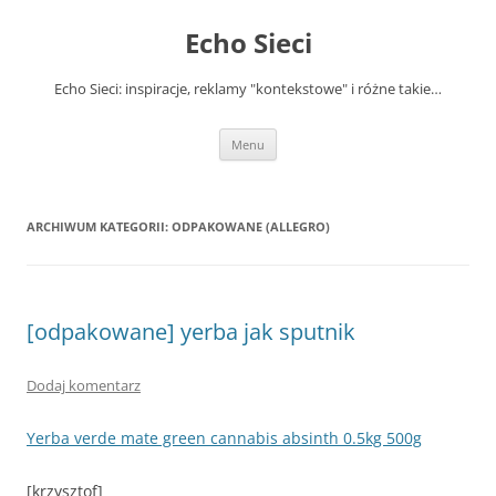
Przejdź
do
Echo Sieci
treści
Echo Sieci: inspiracje, reklamy "kontekstowe" i różne takie…
Menu
ARCHIWUM KATEGORII:
ODPAKOWANE (ALLEGRO)
[odpakowane] yerba jak sputnik
Dodaj komentarz
Yerba verde mate green cannabis absinth 0.5kg 500g
[krzysztof]