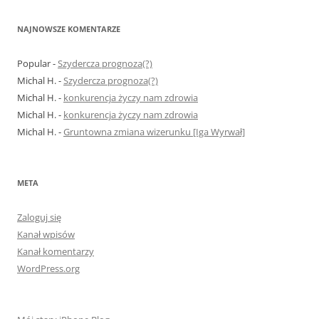
NAJNOWSZE KOMENTARZE
Popular
-
Szydercza prognoza(?)
Michal H.
-
Szydercza prognoza(?)
Michal H.
-
konkurencja życzy nam zdrowia
Michal H.
-
konkurencja życzy nam zdrowia
Michal H.
-
Gruntowna zmiana wizerunku [Iga Wyrwał]
META
Zaloguj się
Kanał wpisów
Kanał komentarzy
WordPress.org