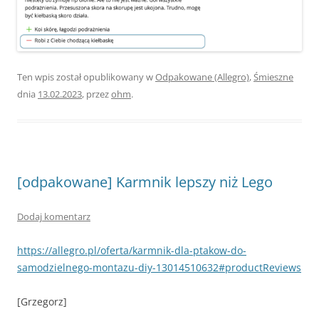
Ten wpis został opublikowany w
Odpakowane (Allegro)
,
Śmieszne
dnia
13.02.2023
,
przez
ohm
.
[odpakowane] Karmnik lepszy niż Lego
Dodaj komentarz
https://allegro.pl/oferta/karmnik-dla-ptakow-do-
samodzielnego-montazu-diy-13014510632#productReviews
[Grzegorz]