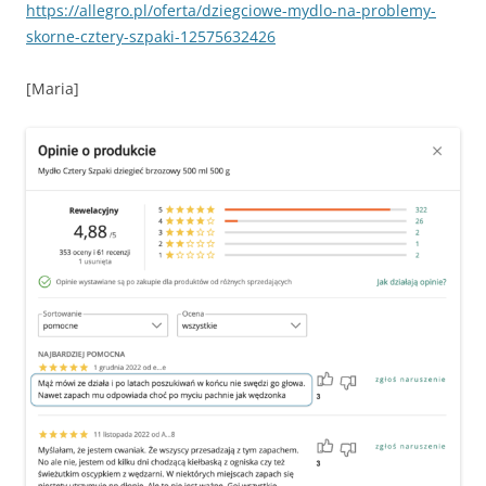
https://allegro.pl/oferta/dziegciowe-mydlo-na-problemy-
skorne-cztery-szpaki-12575632426
[Maria]