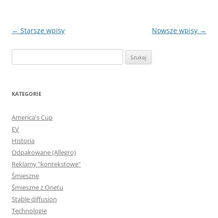
Nawigacja
←
Starsze wpisy
Nowsze wpisy
→
wpisu
Szukaj:
KATEGORIE
America's Cup
EV
Historia
Odpakowane (Allegro)
Reklamy "kontekstowe"
Śmieszne
Śmieszne z Onetu
Stable diffusion
Technologie