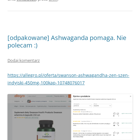
[odpakowane] Ashwaganda pomaga. Nie
polecam :)
Dodaj komentarz
https://allegro.pl/oferta/swanson-ashwagandha-zen-szen-
indyjski-450mg-100kap-10748076017