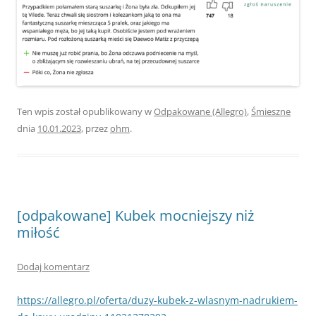
Ten wpis został opublikowany w
Odpakowane (Allegro)
,
Śmieszne
dnia
10.01.2023
,
przez
ohm
.
[odpakowane] Kubek mocniejszy niż
miłość
Dodaj komentarz
https://allegro.pl/oferta/duzy-kubek-z-wlasnym-nadrukiem-