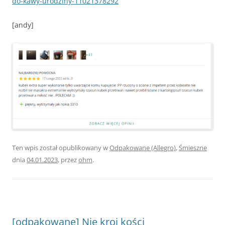
do-kawy-urodziny-11021378292
[andy]
Ten wpis został opublikowany w
Odpakowane (Allegro)
,
Śmieszne
dnia
04.01.2023
,
przez
ohm
.
[odpakowane] Nie kroi kości