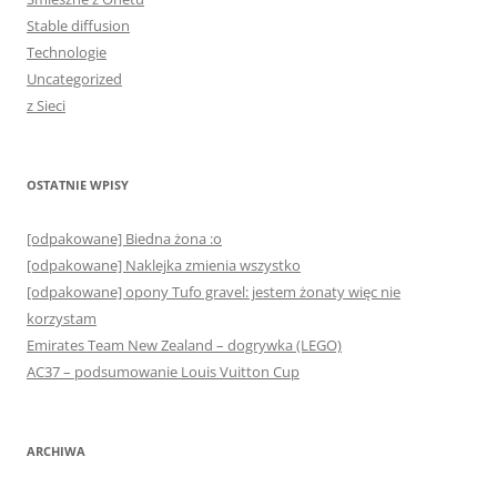
Stable diffusion
Technologie
Uncategorized
z Sieci
OSTATNIE WPISY
[odpakowane] Biedna żona :o
[odpakowane] Naklejka zmienia wszystko
[odpakowane] opony Tufo gravel: jestem żonaty więc nie
korzystam
Emirates Team New Zealand – dogrywka (LEGO)
AC37 – podsumowanie Louis Vuitton Cup
ARCHIWA