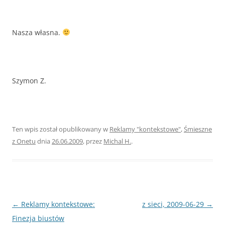
Nasza własna.
Szymon Z.
Ten wpis został opublikowany w
Reklamy "kontekstowe"
,
Śmieszne
z Onetu
dnia
26.06.2009
,
przez
Michal H.
.
Nawigacja
←
Reklamy kontekstowe:
z sieci, 2009-06-29
→
wpisu
Finezja biustów