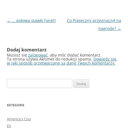
Nawigacja
←
… połowa stawki [onet]
Co Piaseczny przeznaczył na
wpisu
nagrodę?
→
Dodaj komentarz
Musisz się
zalogować
, aby móc dodać komentarz.
Ta strona używa Akismet do redukcji spamu.
Dowiedz się,
w jaki sposób przetwarzane są dane Twoich komentarzy.
Szukaj:
KATEGORIE
America's Cup
EV