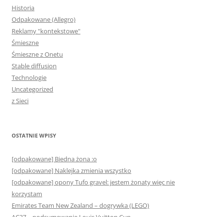
Historia
Odpakowane (Allegro)
Reklamy "kontekstowe"
Śmieszne
Śmieszne z Onetu
Stable diffusion
Technologie
Uncategorized
z Sieci
OSTATNIE WPISY
[odpakowane] Biedna żona :o
[odpakowane] Naklejka zmienia wszystko
[odpakowane] opony Tufo gravel: jestem żonaty więc nie
korzystam
Emirates Team New Zealand – dogrywka (LEGO)
AC37 – podsumowanie Louis Vuitton Cup