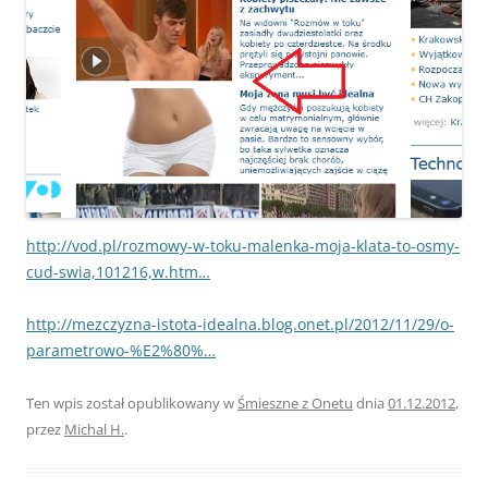
http://vod.pl/rozmowy-w-toku-malenka-moja-klata-to-osmy-
cud-swia,101216,w.htm…
http://mezczyzna-istota-idealna.blog.onet.pl/2012/11/29/o-
parametrowo-%E2%80%…
Ten wpis został opublikowany w
Śmieszne z Onetu
dnia
01.12.2012
,
przez
Michal H.
.