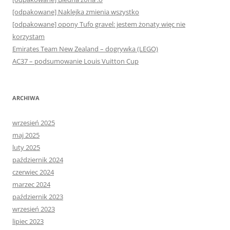
[odpakowane] Naklejka zmienia wszystko
[odpakowane] opony Tufo gravel: jestem żonaty więc nie
korzystam
Emirates Team New Zealand – dogrywka (LEGO)
AC37 – podsumowanie Louis Vuitton Cup
ARCHIWA
wrzesień 2025
maj 2025
luty 2025
październik 2024
czerwiec 2024
marzec 2024
październik 2023
wrzesień 2023
lipiec 2023