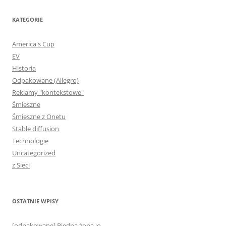
KATEGORIE
America's Cup
EV
Historia
Odpakowane (Allegro)
Reklamy "kontekstowe"
Śmieszne
Śmieszne z Onetu
Stable diffusion
Technologie
Uncategorized
z Sieci
OSTATNIE WPISY
[odpakowane] Biedna żona :o