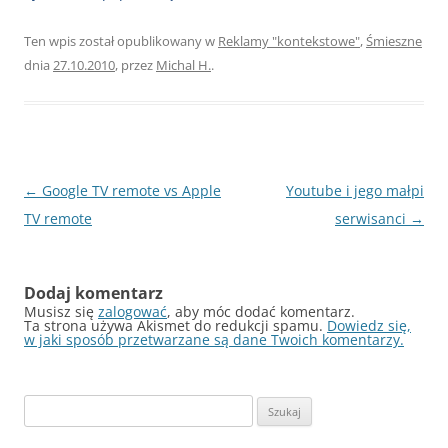
Ten wpis został opublikowany w
Reklamy "kontekstowe"
,
Śmieszne
dnia
27.10.2010
,
przez
Michal H.
.
Nawigacja
←
Google TV remote vs Apple
Youtube i jego małpi
wpisu
TV remote
serwisanci
→
Dodaj komentarz
Musisz się
zalogować
, aby móc dodać komentarz.
Ta strona używa Akismet do redukcji spamu.
Dowiedz się,
w jaki sposób przetwarzane są dane Twoich komentarzy.
Szukaj: