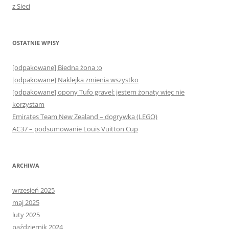
z Sieci
OSTATNIE WPISY
[odpakowane] Biedna żona :o
[odpakowane] Naklejka zmienia wszystko
[odpakowane] opony Tufo gravel: jestem żonaty więc nie
korzystam
Emirates Team New Zealand – dogrywka (LEGO)
AC37 – podsumowanie Louis Vuitton Cup
ARCHIWA
wrzesień 2025
maj 2025
luty 2025
październik 2024