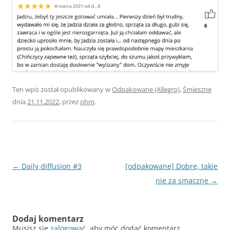
Ten wpis został opublikowany w
Odpakowane (Allegro)
,
Śmieszne
dnia
21.11.2022
,
przez
ohm
.
Nawigacja
←
Daily diffusion #3
[odpakowane] Dobre, takie
wpisu
nie za smaczne
→
Dodaj komentarz
Musisz się
zalogować
, aby móc dodać komentarz.