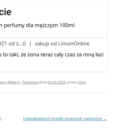
e (Allegro)
,
Śmieszne
dnia
05.06.2023
,
przez
ohm
.
)
[odpakowane] Kostki essential najlepsze
→