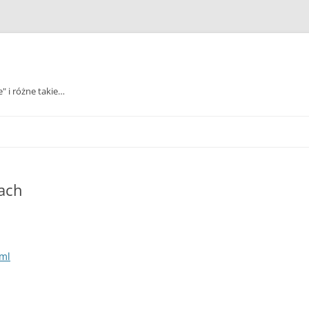
e" i różne takie…
ach
-ml