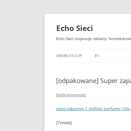
Przejdź
do
treści
Echo Sieci
Echo Sieci: inspiracje, reklamy "kontekstow
AMERICA’S CUP
EV
[odpakowane] Super zap
Dodaj komentarz
paco-rabanne-1-million-perfumy-100
[Tomek]