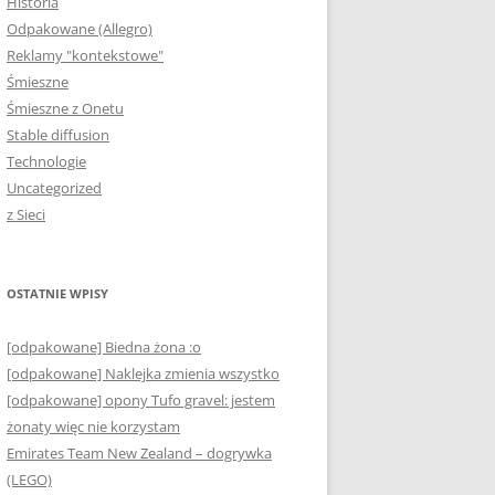
Historia
Odpakowane (Allegro)
Reklamy "kontekstowe"
Śmieszne
Śmieszne z Onetu
Stable diffusion
Technologie
Uncategorized
z Sieci
OSTATNIE WPISY
[odpakowane] Biedna żona :o
[odpakowane] Naklejka zmienia wszystko
[odpakowane] opony Tufo gravel: jestem
żonaty więc nie korzystam
Emirates Team New Zealand – dogrywka
(LEGO)