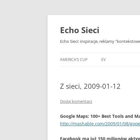
Przejdź
do
treści
Echo Sieci
Echo Sieci: inspiracje, reklamy "kontekstow
AMERICA’S CUP
EV
Z sieci, 2009-01-12
Dodaj komentarz
Google Maps: 100+ Best Tools and M
http://mashable.com/2009/01/08/goo
Facebook ma już 150 milionów akty