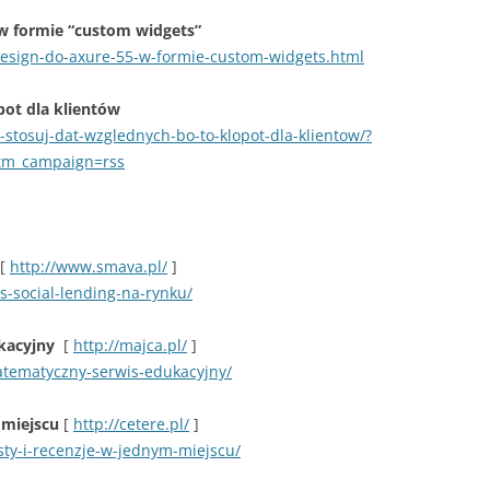
 w formie “custom widgets”
andesign-do-axure-55-w-formie-custom-widgets.html
pot dla klientów
-stosuj-dat-wzglednych-bo-to-klopot-dla-klientow/?
tm_campaign=rss
[
http://www.smava.pl/
]
s-social-lending-na-rynku/
ukacyjny
[
http://majca.pl/
]
atematyczny-serwis-edukacyjny/
 miejscu
[
http://cetere.pl/
]
esty-i-recenzje-w-jednym-miejscu/