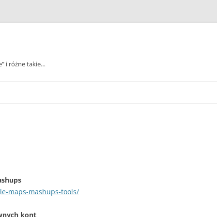
e" i różne takie…
ashups
gle-maps-mashups-tools/
wnych kont