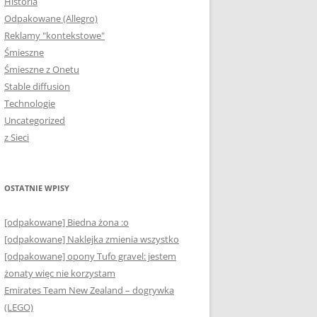
Historia
Odpakowane (Allegro)
Reklamy "kontekstowe"
Śmieszne
Śmieszne z Onetu
Stable diffusion
Technologie
Uncategorized
z Sieci
OSTATNIE WPISY
[odpakowane] Biedna żona :o
[odpakowane] Naklejka zmienia wszystko
[odpakowane] opony Tufo gravel: jestem
żonaty więc nie korzystam
Emirates Team New Zealand – dogrywka
(LEGO)