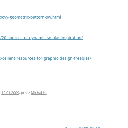
roovy-geometric-pattern-sw.html
m
on/20-sources-of-dynamic-smoke-inspiration/
excellent-resources-for-graphic-design-freebies/
a
12.01.2009
,
przez
Michal H.
.