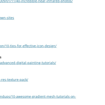
9/01/11/40-incredible-near-infrared-photos/
own-sites
ion/10-tips-for-effective-icon-design/
s
dvanced-digital-painting-tutorials/
-res-texture-pack/
oundups/10-awesome-gradient-mesh-tutorials-on-