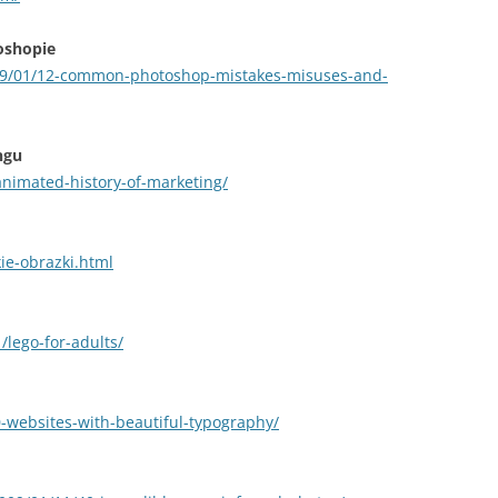
oshopie
09/01/12-common-photoshop-mistakes-misuses-and-
ngu
animated-history-of-marketing/
kie-obrazki.html
/lego-for-adults/
0-websites-with-beautiful-typography/