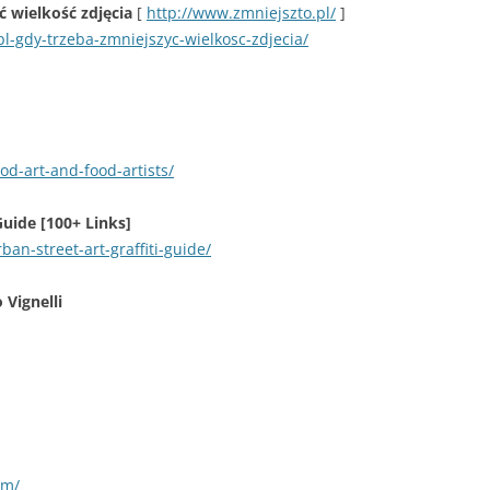
ć wielkość zdjęcia
[
http://www.zmniejszto.pl/
]
pl-gdy-trzeba-zmniejszyc-wielkosc-zdjecia/
d-art-and-food-artists/
uide [100+ Links]
an-street-art-graffiti-guide/
Vignelli
om/