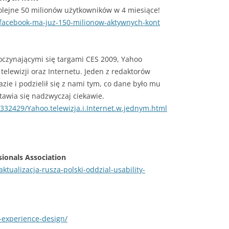
kolejne 50 milionów użytkowników w 4 miesiące!
-facebook-ma-juz-150-milionow-aktywnych-kont
oczynającymi się targami CES 2009, Yahoo
telewizji oraz Internetu. Jeden z redaktorów
ie i podzielił się z nami tym, co dane było mu
awia się nadzwyczaj ciekawie.
332429/Yahoo.telewizja.i.Internet.w.jednym.html
sionals Association
ktualizacja-rusza-polski-oddzial-usability-
-experience-design/