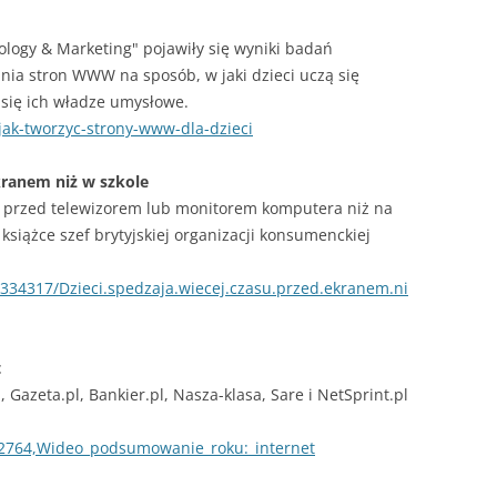
ogy & Marketing" pojawiły się wyniki badań
ia stron WWW na sposób, w jaki dzieci uczą się
ą się ich władze umysłowe.
jak-tworzyc-strony-www-dla-dzieci
kranem niż w szkole
u przed telewizorem lub monitorem komputera niż na
książce szef brytyjskiej organizacji konsumenckiej
334317/Dzieci.spedzaja.wiecej.czasu.przed.ekranem.ni
t
l, Gazeta.pl, Bankier.pl, Nasza-klasa, Sare i NetSprint.pl
/2764,Wideo_podsumowanie_roku:_internet