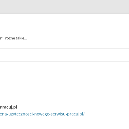
e" i różne takie…
Pracuj.pl
cena-uzytecznosci-nowego-serwisu-pracujpl/