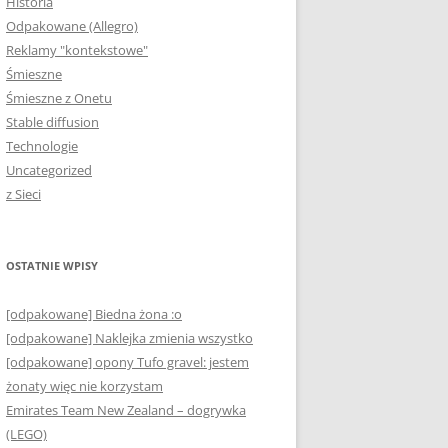
Historia
Odpakowane (Allegro)
Reklamy "kontekstowe"
Śmieszne
Śmieszne z Onetu
Stable diffusion
Technologie
Uncategorized
z Sieci
OSTATNIE WPISY
[odpakowane] Biedna żona :o
[odpakowane] Naklejka zmienia wszystko
[odpakowane] opony Tufo gravel: jestem
żonaty więc nie korzystam
Emirates Team New Zealand – dogrywka
(LEGO)