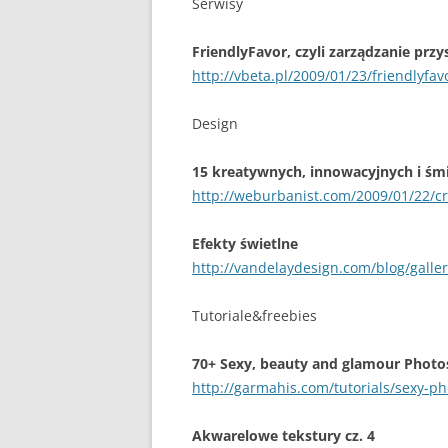
Serwisy
FriendlyFavor, czyli zarządzanie prz
http://vbeta.pl/2009/01/23/friendlyfav
Design
15 kreatywnych, innowacyjnych i śm
http://weburbanist.com/2009/01/22/cre
Efekty świetlne
http://vandelaydesign.com/blog/galleri
Tutoriale&freebies
70+ Sexy, beauty and glamour Photos
http://garmahis.com/tutorials/sexy-ph
Akwarelowe tekstury cz. 4