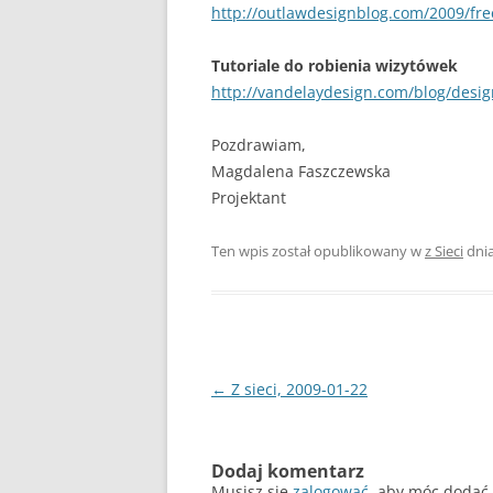
http://outlawdesignblog.com/2009/free
Tutoriale do robienia wizytówek
http://vandelaydesign.com/blog/desig
Pozdrawiam,
Magdalena Faszczewska
Projektant
Ten wpis został opublikowany w
z Sieci
dni
Nawigacja
←
Z sieci, 2009-01-22
wpisu
Dodaj komentarz
Musisz się
zalogować
, aby móc dodać