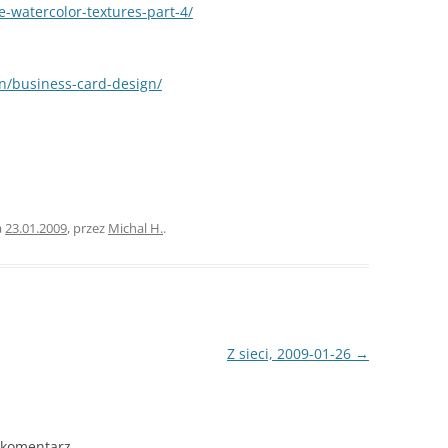
-watercolor-textures-part-4/
n/business-card-design/
a
23.01.2009
,
przez
Michal H.
.
Z sieci, 2009-01-26
→
 komentarz.