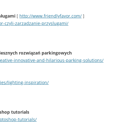
ysługami
[
http://www.friendlyfavor.com/
]
or-czyli-zarzadzanie-przyslugami/
iesznych rozwiązań parkingowych
ative-innovative-and-hilarious-parking-solutions/
es/lighting-inspiration/
hop tutorials
otoshop-tutorials/