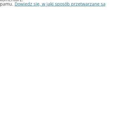
 spamu.
Dowiedz się, w jaki sposób przetwarzane są