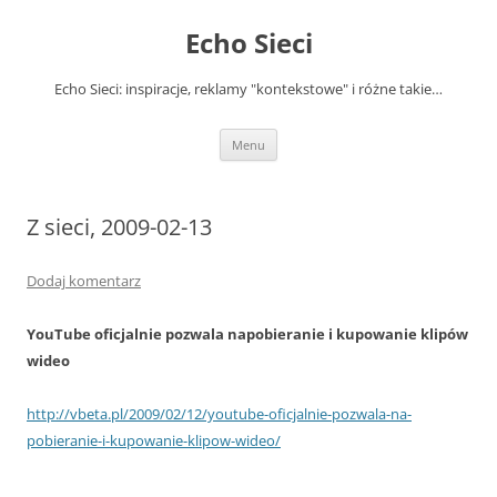
Przejdź
do
Echo Sieci
treści
Echo Sieci: inspiracje, reklamy "kontekstowe" i różne takie…
Menu
Z sieci, 2009-02-13
Dodaj komentarz
YouTube oficjalnie pozwala napobieranie i kupowanie klipów
wideo
http://vbeta.pl/2009/02/12/youtube-oficjalnie-pozwala-na-
pobieranie-i-kupowanie-klipow-wideo/