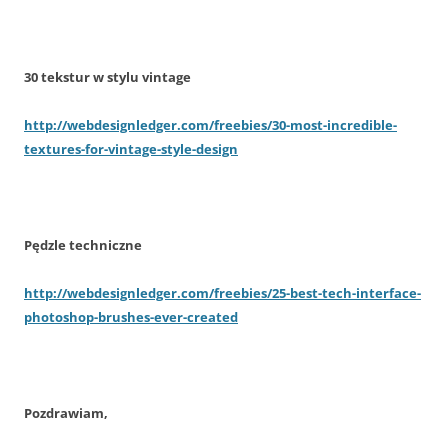
30 tekstur w stylu vintage
http://webdesignledger.com/freebies/30-most-incredible-
textures-for-vintage-style-design
Pędzle techniczne
http://webdesignledger.com/freebies/25-best-tech-interface-
photoshop-brushes-ever-created
Pozdrawiam,