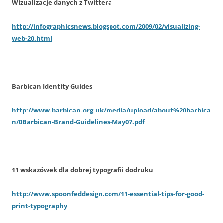
Wizualizacje danych z Twittera
http://infographicsnews.blogspot.com/2009/02/visualizing-
web-20.html
Barbican Identity Guides
http://www.barbican.org.uk/media/upload/about%20barbica
n/0Barbican-Brand-Guidelines-May07.pdf
11 wskazówek dla dobrej typografii dodruku
http://www.spoonfeddesign.com/11-essential-tips-for-good-
print-typography