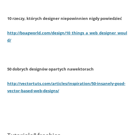
10 rzeczy, których designer niepowinnien nigdy powiedzieć
http://boagworld.com/design/10_things_a_web_designer_woul
d/
50 dobrych designów opartych nawektorach
http://vectortuts.com/articles/inspiration/50-insanely-good-
vector-based-web-designs/