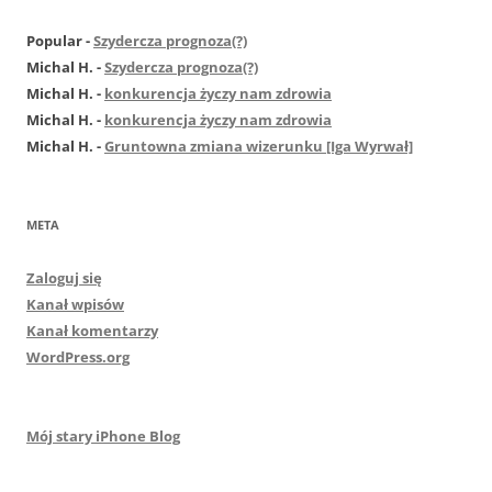
Popular
-
Szydercza prognoza(?)
Michal H.
-
Szydercza prognoza(?)
Michal H.
-
konkurencja życzy nam zdrowia
Michal H.
-
konkurencja życzy nam zdrowia
Michal H.
-
Gruntowna zmiana wizerunku [Iga Wyrwał]
META
Zaloguj się
Kanał wpisów
Kanał komentarzy
WordPress.org
Mój stary iPhone Blog