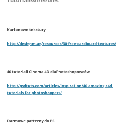
Tutoriale&freebies
Kartonowe tekstury
http://designm.ag/resources/30-free-cardboard-textures/
40 tutoriali Cinema 4D dlaPhotoshopowców
http://psdtuts.com/articles/inspiration/40-amazing-c4d-
tutorials-for-photoshoppers/
Darmowe patterny do PS