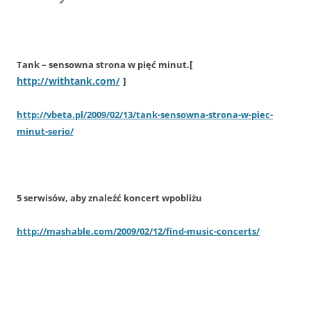
[
Tank – sensowna strona w pięć minut.
http://withtank.com/
]
http://vbeta.pl/2009/02/13/tank-sensowna-strona-w-piec-
minut-serio/
5 serwisów, aby znaleźć koncert wpobliżu
http://mashable.com/2009/02/12/find-music-concerts/