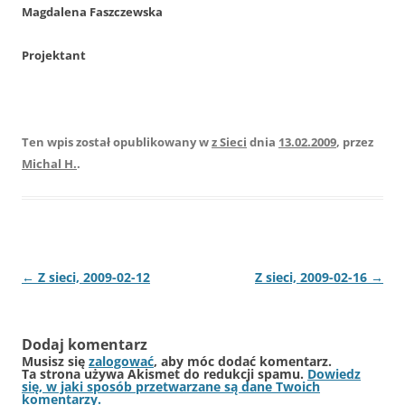
Magdalena Faszczewska
Projektant
Ten wpis został opublikowany w
z Sieci
dnia
13.02.2009
,
przez
Michal H.
.
Nawigacja
←
Z sieci, 2009-02-12
Z sieci, 2009-02-16
→
wpisu
Dodaj komentarz
Musisz się
zalogować
, aby móc dodać komentarz.
Ta strona używa Akismet do redukcji spamu.
Dowiedz
się, w jaki sposób przetwarzane są dane Twoich
komentarzy.