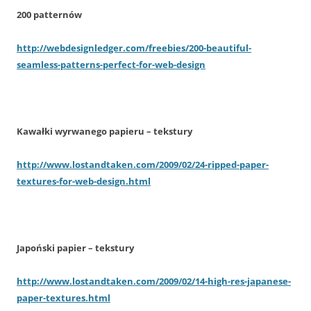
200 patternów
http://webdesignledger.com/freebies/200-beautiful-
seamless-patterns-perfect-for-web-design
Kawałki wyrwanego papieru – tekstury
http://www.lostandtaken.com/2009/02/24-ripped-paper-
textures-for-web-design.html
Japoński papier – tekstury
http://www.lostandtaken.com/2009/02/14-high-res-japanese-
paper-textures.html