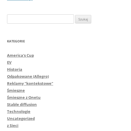
Szukaj:
KATEGORIE
America's Cup
EV
Historia
Odpakowane (Allegro)
Reklamy "kontekstowe"
Śmieszne
Śmieszne z Onetu
Stable diffusion
Technologie
Uncategorized
z Sieci