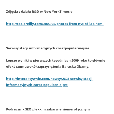
Zdjęcia z działu R&D w New YorkTimesie
http://toc.oreilly.com/2009/02/photos-from-nyt-rd-lab.html
Serwisy stacji informacyjnych corazpopularniejsze
Lepsze wyniki w pierwszych tygodniach 2009 roku to głównie
efekt szumuwokół zaprzysiężenia Baracka Obamy.
http://interaktywnie.com/newsy/2623-serwisy-stacji-
informacyjnych-coraz-popularniejsze
Podręcznik SEO z lekkim zabarwieniemerotycznym