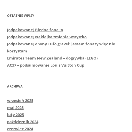
OSTATNIE WPISY
[odpakowane] Biedna żona :o
[odpakowane] Naklejka zmienia wszystko
[odpakowane] opony Tufo gravel: jestem żonaty więc nie
korzystam
Emirates Team New Zealand – dogrywka (LEGO)
AC37 – podsumowanie Louis Vuitton Cup
ARCHIWA
wrzesień 2025
maj 2025
luty 2025
październik 2024
czerwiec 2024