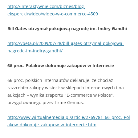
http://interaktywnie.com/biznes/blog-
ekspercki/wideo/wideo-w-e-commerce-4509
Bill Gates otrzymał pokojową nagrodę im. Indiry Gandhi
http://vbeta.pl/2009/07/28/bill-gates-otrzymal-pokojowa-
nagrode-im-indiry-gandhi/
66 proc. Polaków dokonuje zakupów w Internecie
66 proc. polskich internautów deklaruje, że chociaż
razzrobiło zakupy w sieci: w sklepach internetowych i na
aukcjach – wynika zraportu "E-commerce w Polsce",
przygotowanego przez firmę Gemius.
http://www.wirtualnemedia.pl/article/2769781_66_proc._Pol
akow_dokonuje_zakupow_w_internecie.htm