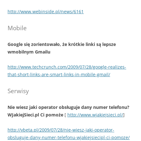
http://www.webinside.pl/news/6161
Mobile
Google się zorientowało, że krótkie linki są lepsze
wmobilnym Gmailu
http://www.techcrunch.com/2009/07/28/google-realizes-
that-short-links-are-smart-links-in-mobile-gmail/
Serwisy
Nie wiesz jaki operator obsługuje dany numer telefonu?
WJakiejSieci.pl Ci pomoże
[
http://www.wjakiejsieci.pl/
]
http://vbeta.pl/2009/07/28/nie-wiesz-jaki-operator-
obsluguje-dany-numer-telefonu-wjakiejsiecipl-ci-pomoze/