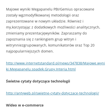
Majowe wyniki Megapanelu PBI/Gemius opracowane
zostały wgzmodyfikowanej metodologii oraz
zaprezentowane w nowym układzie. Również i
my,korzystając z dodatkowych możliwości analitycznych,
zmieniamy prezentacjęwyników. Zapraszamy do
zapoznania się z rankingiem grup witryn i
witrynniezgrupowanych, komunikatorów oraz Top 20
najpopularniejszych domen.
http://www.internetstandard.pl/news/347838/Majowe.wyni
ki.Megapanelu.spadek.Grupy.Interia.html
Świetne cytaty dotyczące technologii
http://antyweb.pl/swietne-cytaty-dotyczace-technologii/
Wideo w e-commerce