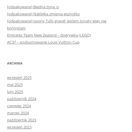
[odpakowane] Biedna żona :o
[odpakowane] Naklejka zmienia wszystko
[odpakowane] opony Tufo gravel: jestem żonaty więc nie
korzystam
Emirates Team New Zealand – dogrywka (LEGO)
AC37 – podsumowanie Louis Vuitton Cup
ARCHIWA
wrzesień 2025
maj 2025
luty 2025
październik 2024
czerwiec 2024
marzec 2024
październik 2023
wrzesień 2023