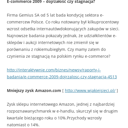
E-commerce 2009 – dojrzałość czy stagnacja?
Firma Gemius SA od 5 lat bada kondycję sektora e-
commercew Polsce. Co roku notowany był kilkuprocentowy
wzrost odsetka internautówdokonujących zakupów w sieci.
Najnowsze badania pokazały jednak, że udziałklientów e-
sklepów i aukcji internetowych nie zmienił się w
porównaniu z rokiemubiegłym. Czy mamy zatem do
czynienia ze stagnacją na polskim rynku e-commerce?
http://interaktywnie.com/biznes/newsy/raporty-i-
badania/e-commerce-2009-dojrzalosc-czy-stagnacja-4513
Mniejszy zysk Amazon.com
[
http://www.wjakiejsieci.pl/
]
Zysk sklepu internetowego Amazon, jednej z najbardziej
rozpoznawanychmarek w e-handlu, skurczył się w drugim
kwartale bieżącego roku o 10%.Przychody wzrosły
natomiast o 14%.