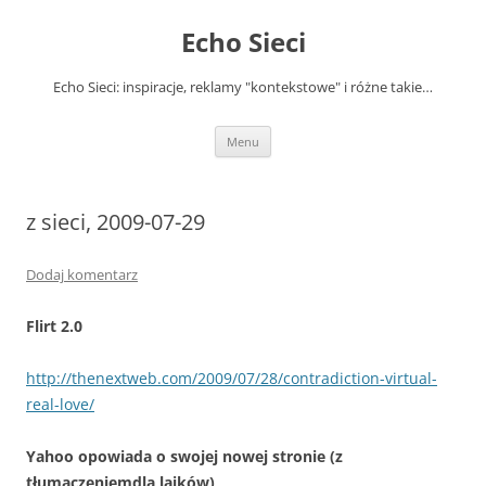
Przejdź
do
Echo Sieci
treści
Echo Sieci: inspiracje, reklamy "kontekstowe" i różne takie…
Menu
z sieci, 2009-07-29
Dodaj komentarz
Flirt 2.0
http://thenextweb.com/2009/07/28/contradiction-virtual-
real-love/
Yahoo opowiada o swojej nowej stronie (z
tłumaczeniemdla laików)