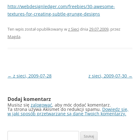
http://webdesignledger.com/freebies/30-awesome-
textures-for-creating-subtle-grunge-designs
Ten wpis został opublikowany w
z Sieci
dnia
29.07.2009
,
przez
Magda
.
Nawigacja
←
z sieci, 2009-07-28
z sieci, 2009-07-30
→
wpisu
Dodaj komentarz
Musisz się
zalogować
, aby móc dodać komentarz.
Ta strona używa Akismet do redukcji spamu.
Dowiedz się,
w jaki sposób przetwarzane są dane Twoich komentarzy.
Szukaj: