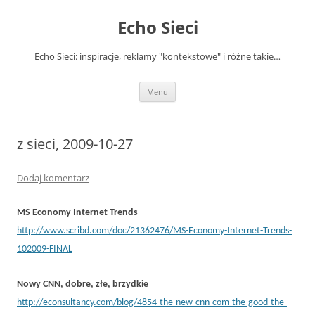
Przejdź
do
Echo Sieci
treści
Echo Sieci: inspiracje, reklamy "kontekstowe" i różne takie…
Menu
z sieci, 2009-10-27
Dodaj komentarz
MS Economy Internet Trends
http://www.scribd.com/doc/21362476/MS-Economy-Internet-Trends-
102009-FINAL
Nowy CNN, dobre, złe, brzydkie
http://econsultancy.com/blog/4854-the-new-cnn-com-the-good-the-