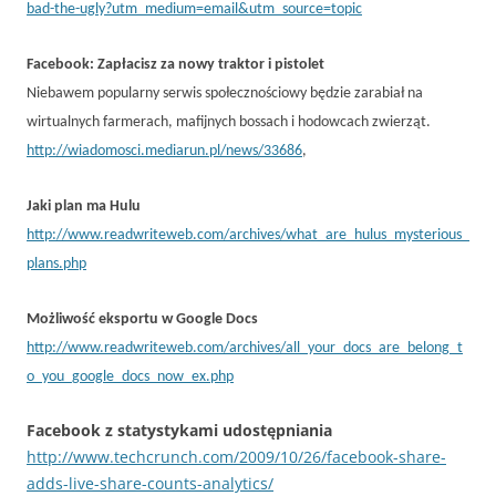
bad-the-ugly?utm_medium=email&utm_source=topic
Facebook: Zapłacisz za nowy traktor i pistolet
Niebawem popularny serwis społecznościowy będzie zarabiał na
wirtualnych farmerach, mafijnych bossach i hodowcach zwierząt.
http://wiadomosci.mediarun.pl/news/33686
,
Jaki plan ma Hulu
http://www.readwriteweb.com/archives/what_are_hulus_mysterious_
plans.php
Możliwość eksportu w Google Docs
http://www.readwriteweb.com/archives/all_your_docs_are_belong_t
o_you_google_docs_now_ex.php
Facebook z statystykami udostępniania
http://www.techcrunch.com/2009/10/26/facebook-share-
adds-live-share-counts-analytics/