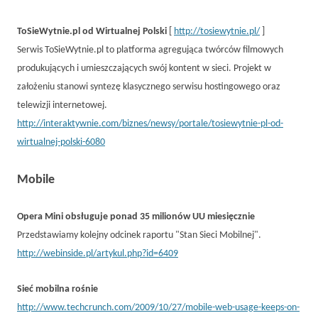
ToSieWytnie.pl od Wirtualnej Polski
[
http://tosiewytnie.pl/
]
Serwis ToSieWytnie.pl to platforma agregująca twórców filmowych
produkujących i umieszczających swój kontent w sieci. Projekt w
założeniu stanowi syntezę klasycznego serwisu hostingowego oraz
telewizji internetowej.
http://interaktywnie.com/biznes/newsy/portale/tosiewytnie-pl-od-
wirtualnej-polski-6080
Mobile
Opera Mini obsługuje ponad 35 milionów UU miesięcznie
Przedstawiamy kolejny odcinek raportu "Stan Sieci Mobilnej".
http://webinside.pl/artykul.php?id=6409
Sieć mobilna rośnie
http://www.techcrunch.com/2009/10/27/mobile-web-usage-keeps-on-