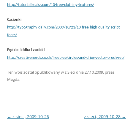
http://tutorialfreakz.com/10-free-clothing-textures/
Czcionki
http://typography-daily.com/2009/10/21/10-free-high-quality-script-
fonts/
Pędzle: kółka i zacieki
http://creativenerds.co.uk/freebies/circles-and-drips-vector-brush-set/
Ten wpis został opublikowany w
z Sieci
dnia
27.10.2009
,
przez
Magda
.
Nawigacja
←
z sieci, 2009-10-26
z sieci, 2009-10-28
→
wpisu