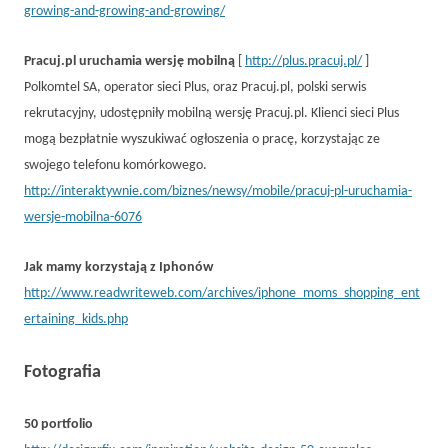
growing-and-growing-and-growing/
Pracuj.pl uruchamia wersję mobilną
[
http://plus.pracuj.pl/
]
Polkomtel SA, operator sieci Plus, oraz Pracuj.pl, polski serwis
rekrutacyjny, udostępniły mobilną wersję Pracuj.pl. Klienci sieci Plus
mogą bezpłatnie wyszukiwać ogłoszenia o pracę, korzystając ze
swojego telefonu komórkowego.
http://interaktywnie.com/biznes/newsy/mobile/pracuj-pl-uruchamia-
wersje-mobilna-6076
Jak mamy korzystają z Iphonów
http://www.readwriteweb.com/archives/iphone_moms_shopping_ent
ertaining_kids.php
Fotografia
50 portfolio