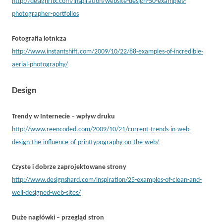
http://designrfix.com/inspiration/website-design-50-examples-
photographer-portfolios
Fotografia lotnicza
http://www.instantshift.com/2009/10/22/88-examples-of-incredible-
aerial-photography/
Design
Trendy w Internecie – wpływ druku
http://www.reencoded.com/2009/10/21/current-trends-in-web-
design-the-influence-of-printtypography-on-the-web/
Czyste i dobrze zaprojektowane strony
http://www.designshard.com/inspiration/25-examples-of-clean-and-
well-designed-web-sites/
Duże nagłówki – przegląd stron