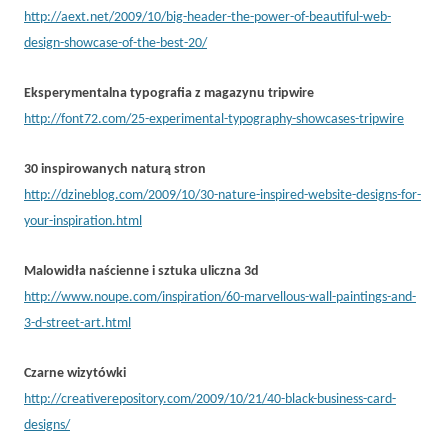
http://aext.net/2009/10/big-header-the-power-of-beautiful-web-
design-showcase-of-the-best-20/
Eksperymentalna typografia z magazynu tripwire
http://font72.com/25-experimental-typography-showcases-tripwire
30 inspirowanych naturą stron
http://dzineblog.com/2009/10/30-nature-inspired-website-designs-for-
your-inspiration.html
Malowidła naścienne i sztuka uliczna 3d
http://www.noupe.com/inspiration/60-marvellous-wall-paintings-and-
3-d-street-art.html
Czarne wizytówki
http://creativerepository.com/2009/10/21/40-black-business-card-
designs/