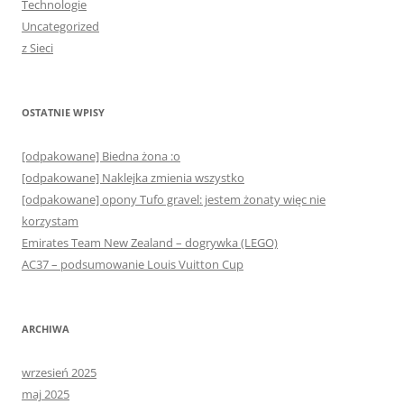
Technologie
Uncategorized
z Sieci
OSTATNIE WPISY
[odpakowane] Biedna żona :o
[odpakowane] Naklejka zmienia wszystko
[odpakowane] opony Tufo gravel: jestem żonaty więc nie
korzystam
Emirates Team New Zealand – dogrywka (LEGO)
AC37 – podsumowanie Louis Vuitton Cup
ARCHIWA
wrzesień 2025
maj 2025