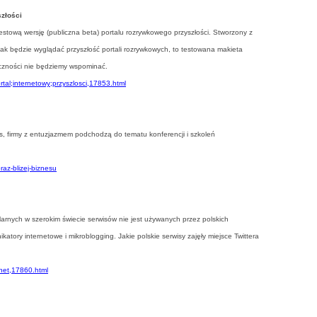
szłości
estową wersję (publiczna beta) portalu rozrywkowego przyszłości. Stworzony z
li tak będzie wyglądać przyszłość portali rozrywkowych, to testowana makieta
zeczności nie będziemy wspominać.
ortal;internetowy;przyszlosci,17853.html
, firmy z entuzjazmem podchodzą do tematu konferencji i szkoleń
raz-blizej-biznesu
larnych w szerokim świecie serwisów nie jest używanych przez polskich
katory internetowe i mikroblogging. Jakie polskie serwisy zajęły miejsce Twittera
wnet,17860.html