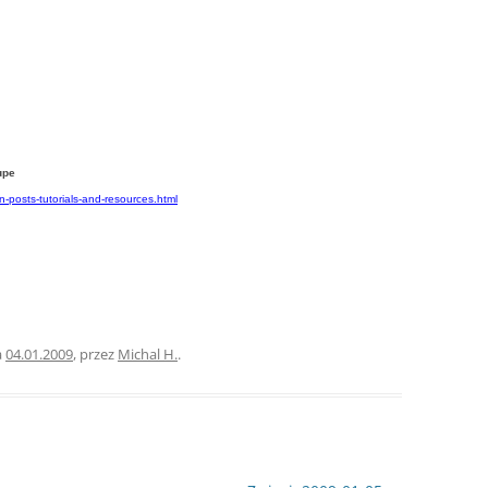
upe
-posts-tutorials-and-resources.html
a
04.01.2009
,
przez
Michal H.
.