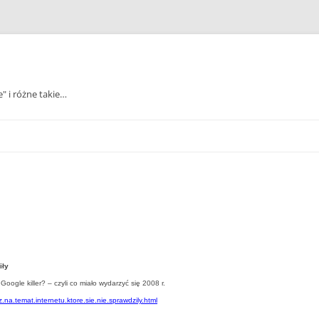
e" i różne takie…
iły
Google killer? – czyli co miało wydarzyć się 2008 r.
na.temat.internetu.ktore.sie.nie.sprawdzily.html