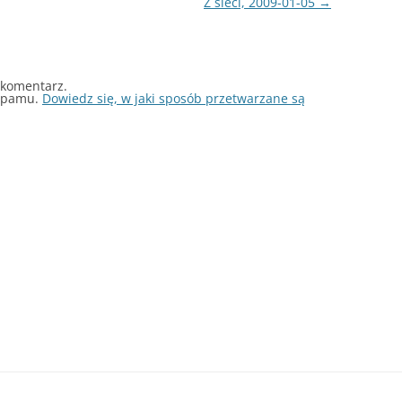
Z sieci, 2009-01-05
→
 komentarz.
 spamu.
Dowiedz się, w jaki sposób przetwarzane są