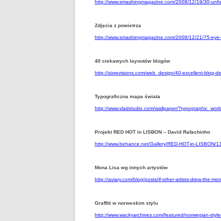
http://www.smashingmagazine.com/2008/12/19/30-unfor
Zdjęcia z powietrza
http://www.smashingmagazine.com/2008/12/21/75-eye-c
40 ciekawych layoutów blogów
http://sixrevisions.com/web_design/40-excellent-blog-d
Typograficzna mapa świata
http://www.vladstudio.com/wallpaper/?typographic_wor
Projekt RED HOT in LISBON – David Rafachinho
http://www.behance.net/Gallery/RED-HOT-in-LISBON/
Mona Lisa wg innych artystów
http://aviary.com/blog/posts/if-other-artists-drew-the-mon
Graffiti w norweskim stylu
http://www.wackyarchives.com/featured/norwegian-styled-