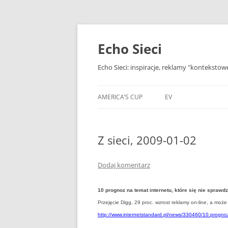
Przejdź
do
treści
Echo Sieci
Echo Sieci: inspiracje, reklamy "kontekstow
AMERICA’S CUP
EV
Z sieci, 2009-01-02
Dodaj komentarz
10 prognoz na temat internetu, które się nie sprawdz
Przejęcie Digg, 29 proc. wzrost reklamy on-line, a może 
http://www.internetstandard.pl/news/330460/10.prognoz.