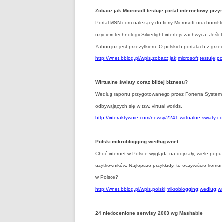
Zobacz jak Microsoft testuje portal internetowy przy
Portal MSN.com należący do firmy Microsoft uruchomił t
użyciem technologii Silverlight interfejs zachwyca. Jeś
Yahoo już jest przeżytkiem. O polskich portalach z gr
http://wnet.bblog.pl/wpis,zobacz;jak;microsoft;testuje;p
Wirtualne światy coraz bliżej biznesu?
Według raportu przygotowanego przez Forterra Systems
odbywających się w tzw. virtual worlds.
http://interaktywnie.com/newsy/2241-wirtualne-swiaty-co
Polski mikroblogging według wnet
Choć internet w Polsce wygląda na dojrzały, wiele popu
użytkowników. Najlepsze przykłady, to oczywiście komuni
w Polsce?
http://wnet.bblog.pl/wpis,polski;mikroblogging;wedlug;
24 niedocenione serwisy 2008 wg Mashable