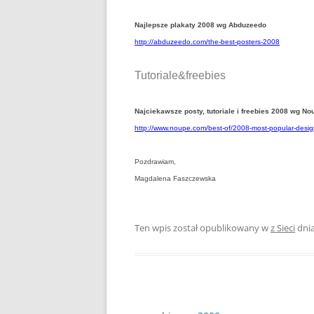
Najlepsze plakaty 2008 wg Abduzeedo
http://abduzeedo.com/the-best-posters-2008
Tutoriale&freebies
Najciekawsze posty, tutoriale i freebies 2008 wg No
http://www.noupe.com/best-of/2008-most-popular-design
Pozdrawiam,
Magdalena Faszczewska
Ten wpis został opublikowany w
z Sieci
dni