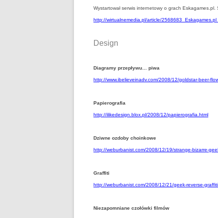
Wystartował serwis internetowy o grach Eskagames.pl. 
http://wirtualnemedia.pl/article/2568683_Eskagames.p
Design
Diagramy przepływu… piwa
http://www.ibelieveinadv.com/2008/12/goldstar-beer-flow
Papierografia
http://ilikedesign.blox.pl/2008/12/papierografia.html
Dziwne ozdoby choinkowe
http://weburbanist.com/2008/12/19/strange-bizarre-gee
Graffiti
http://weburbanist.com/2008/12/21/geek-reverse-graffiti
Niezapomniane czołówki filmów