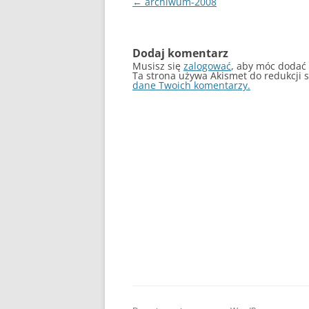
Nawigacja
←
archiwum-2008
wpisu
Dodaj komentarz
Musisz się
zalogować
, aby móc dodać
Ta strona używa Akismet do redukcji
dane Twoich komentarzy.