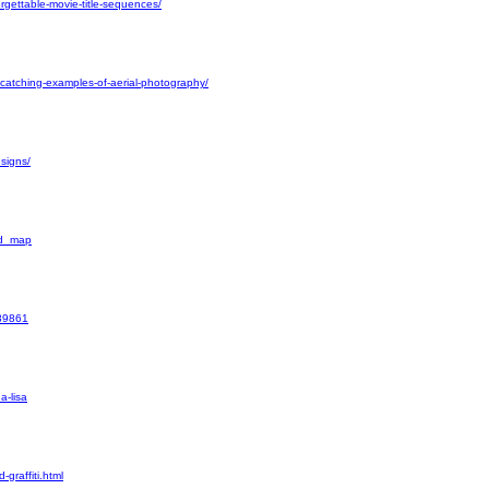
gettable-movie-title-sequences/
atching-examples-of-aerial-photography/
esigns/
ld_map
139861
a-lisa
graffiti.html