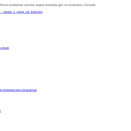
Strona podejmuje szeroko pojętą tematykę gier na komputery i konsole.
l_-_serwis_z_grami_od_Eski.htm
-chart/
k-christmas-tree-ornaments/
/