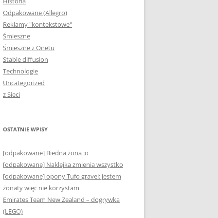
Historia
Odpakowane (Allegro)
Reklamy "kontekstowe"
Śmieszne
Śmieszne z Onetu
Stable diffusion
Technologie
Uncategorized
z Sieci
OSTATNIE WPISY
[odpakowane] Biedna żona :o
[odpakowane] Naklejka zmienia wszystko
[odpakowane] opony Tufo gravel: jestem
żonaty więc nie korzystam
Emirates Team New Zealand – dogrywka
(LEGO)