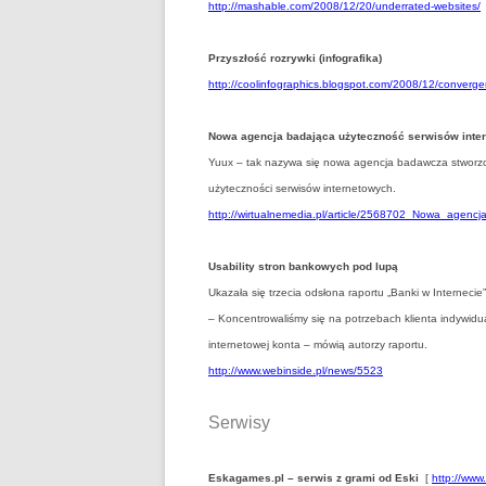
http://mashable.com/2008/12/20/underrated-websites/
Przyszłość rozrywki (infografika)
http://coolinfographics.blogspot.com/2008/12/converge
Nowa agencja badająca użyteczność serwisów inte
Yuux – tak nazywa się nowa agencja badawcza stworz
użyteczności serwisów internetowych.
http://wirtualnemedia.pl/article/2568702_Nowa_agenc
Usability stron bankowych pod lupą
Ukazała się trzecia odsłona raportu „Banki w Internecie
– Koncentrowaliśmy się na potrzebach klienta indywidual
internetowej konta – mówią autorzy raportu.
http://www.webinside.pl/news/5523
Serwisy
Eskagames.pl – serwis z grami od Eski
[
http://www