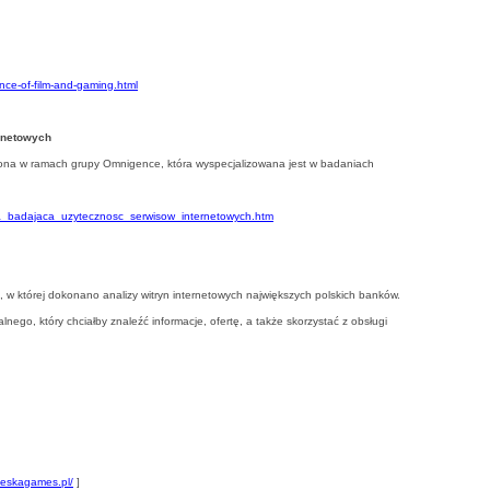
nce-of-film-and-gaming.html
rnetowych
ona w ramach grupy Omnigence, która wyspecjalizowana jest w badaniach
ja_badajaca_uzytecznosc_serwisow_internetowych.htm
”, w której dokonano analizy witryn internetowych największych polskich banków.
nego, który chciałby znaleźć informacje, ofertę, a także skorzystać z obsługi
.eskagames.pl/
]