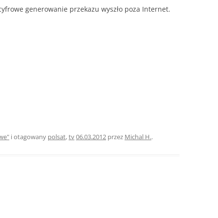
 cyfrowe generowanie przekazu wyszło poza Internet.
we"
i otagowany
polsat
,
tv
06.03.2012
przez
Michal H.
.