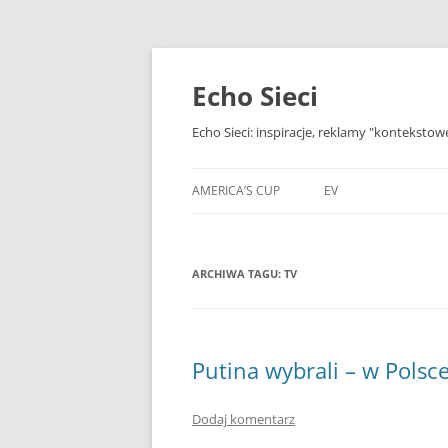
Przejdź
do
treści
Echo Sieci
Echo Sieci: inspiracje, reklamy "kontekstow
AMERICA’S CUP
EV
ARCHIWA TAGU:
TV
Putina wybrali – w Polsce
Dodaj komentarz