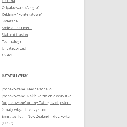
Historia
Odpakowane (Allegro)
Reklamy "kontekstowe"
Śmieszne
Śmieszne z Onetu
Stable diffusion
Technologie
Uncategorized
z Sieci
OSTATNIE WPISY
[odpakowane] Biedna żona :o
[odpakowane] Naklejka zmienia wszystko
[odpakowane] opony Tufo gravel: jestem
żonaty więc nie korzystam
Emirates Team New Zealand – dogrywka
(LEGO)