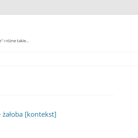
e" i różne takie…
 żałoba [kontekst]